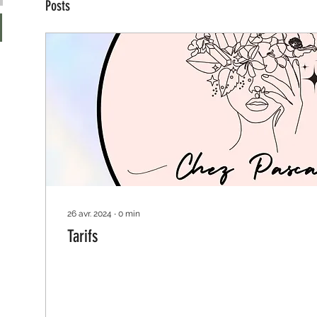
Posts
26 avr. 2024
∙
0
min
Tarifs