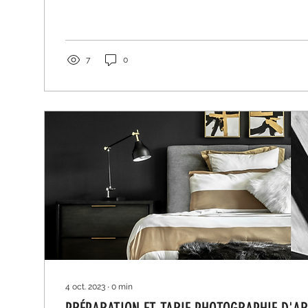
7
0
4 oct. 2023
∙
0
min